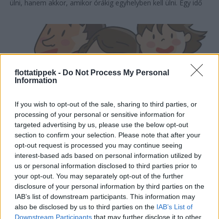
ülni, hanem akkor, amikor órákig egyhelyben kell ülni. Egy idő
után már...
flottatippek -
Do Not Process My Personal
Information
If you wish to opt-out of the sale, sharing to third parties, or
processing of your personal or sensitive information for
targeted advertising by us, please use the below opt-out
section to confirm your selection. Please note that after your
Biztos szükségünk van saját autóra?
opt-out request is processed you may continue seeing
interest-based ads based on personal information utilized by
us or personal information disclosed to third parties prior to
2020. július 21.
your opt-out. You may separately opt-out of the further
A médiából dőlnek az autómegosztó szolgáltatásokról szóló
disclosure of your personal information by third parties on the
hírek, ám mégis, a való életben, néhány autómegosztó cég
IAB’s list of downstream participants. This information may
megjelenésén kívül nem látjuk jelét annak, hogy a piac
also be disclosed by us to third parties on the
IAB’s List of
Downstream Participants
that may further disclose it to other
beindulna. Pedig a mélyben már megindult ...