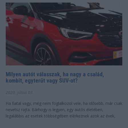
Milyen autót válasszak, ha nagy a család,
kombit, egyterűt vagy SUV-ot?
2020. július 03.
Ha fiatal vagy, még nem foglalkozol vele, ha idősebb, már csak
nevetsz rajta. Bárhogy is legyen, egy autós életében,
legalábbis az esetek többségében elérkeznek azok az évek,
amikor a sportos, erős autók...