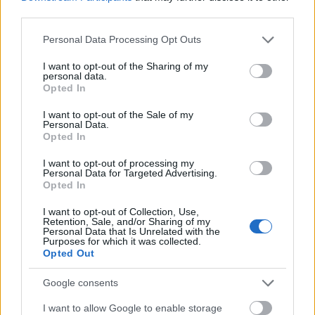
third parties.
Please note that this website/app uses one or more Google
Personal Data Processing Opt Outs
services and may gather and store information including but
not limited to your visit or usage behaviour. You may click to
I want to opt-out of the Sharing of my
personal data.
grant or deny consent to Google and its third-party tags to
Opted In
use your data for below specified purposes in below Google
consent section.
I want to opt-out of the Sale of my
Personal Data.
Opted In
I want to opt-out of processing my
Personal Data for Targeted Advertising.
Opted In
Ha lerobbansz segít az asszisztencia / de
I want to opt-out of Collection, Use,
hogyan?
Retention, Sale, and/or Sharing of my
Personal Data that Is Unrelated with the
Purposes for which it was collected.
2020. július 17.
Opted Out
Lerobbanni a világ végén rémálomba illő történet, kivéve, ha
Google consents
segít az asszisztencia. ...
I want to allow Google to enable storage