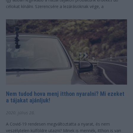
célokat kínálni. Szerencsére a lezárásoknak vége, a
szomszédos országok...
Nem tudod hova menj itthon nyaralni? Mi ezeket
a tájakat ajánljuk!
2020. július 28.
A Covid-19 rendesen megváltoztatta a nyarat, és nem
veszélytelen külföldre utazni? Minek is mennék, itthon is van