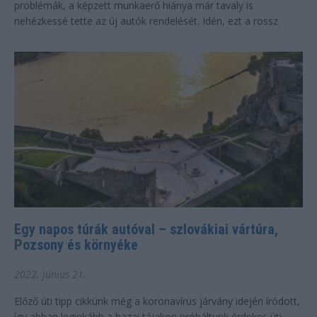
problémák, a képzett munkaerő hiánya már tavaly is
nehézkessé tette az új autók rendelését. Idén, ezt a rossz
kiindulási állapotot terhelte...
Egy napos túrák autóval – szlovákiai vártúra,
Pozsony és környéke
2022. június 21.
Előző úti tipp cikkünk még a koronavírus járvány idején íródott,
így abban leginkább a hazai tájakon próbáltunk érdekes úti