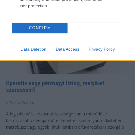
user protection.
CONFIRM
Data Deletion
Data Access
Privacy Policy
Operatív vagy pénzügyi lízing, melyiket
szeressem?
2020. július 10.
A legtöbb vállalkozásnak szüksége van a működése
biztosításához gépjárműre. Lehet ez személyautó, kisteher,
mikrobusz vagy egyéb, áruk, emberek fuvarozására szolgáló
gépjármű. Az azonban...