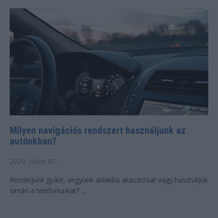
Milyen navigációs rendszert használjunk az
autónkban?
2020. július 07.
Rendeljünk gyárit, vegyünk ablakba akasztósat vagy használjuk
simán a telefonunkat? ...