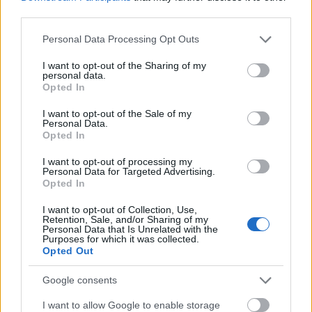
third parties.
Please note that this website/app uses one or more Google
Personal Data Processing Opt Outs
services and may gather and store information including but
not limited to your visit or usage behaviour. You may click to
I want to opt-out of the Sharing of my
personal data.
grant or deny consent to Google and its third-party tags to
Opted In
use your data for below specified purposes in below Google
consent section.
I want to opt-out of the Sale of my
Personal Data.
Opted In
I want to opt-out of processing my
Personal Data for Targeted Advertising.
Opted In
Ha lerobbansz segít az asszisztencia / de
I want to opt-out of Collection, Use,
hogyan?
Retention, Sale, and/or Sharing of my
Personal Data that Is Unrelated with the
Purposes for which it was collected.
2020. július 17.
Opted Out
Lerobbanni a világ végén rémálomba illő történet, kivéve, ha
Google consents
segít az asszisztencia. ...
I want to allow Google to enable storage