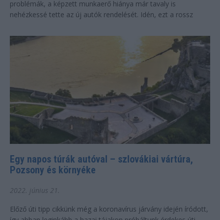
problémák, a képzett munkaerő hiánya már tavaly is
nehézkessé tette az új autók rendelését. Idén, ezt a rossz
kiindulási állapotot terhelte...
Egy napos túrák autóval – szlovákiai vártúra,
Pozsony és környéke
2022. június 21.
Előző úti tipp cikkünk még a koronavírus járvány idején íródott,
így abban leginkább a hazai tájakon próbáltunk érdekes úti