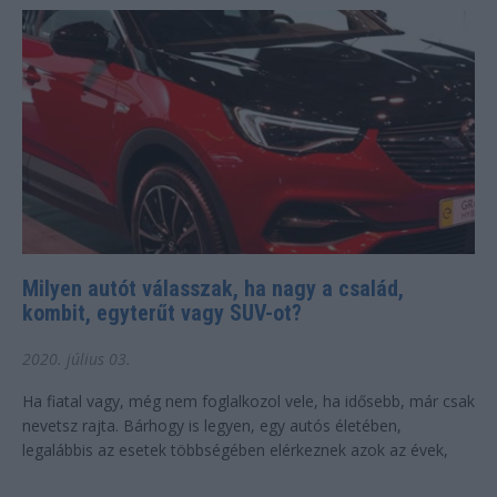
Milyen autót válasszak, ha nagy a család,
kombit, egyterűt vagy SUV-ot?
2020. július 03.
Ha fiatal vagy, még nem foglalkozol vele, ha idősebb, már csak
nevetsz rajta. Bárhogy is legyen, egy autós életében,
legalábbis az esetek többségében elérkeznek azok az évek,
amikor a sportos, erős autók...