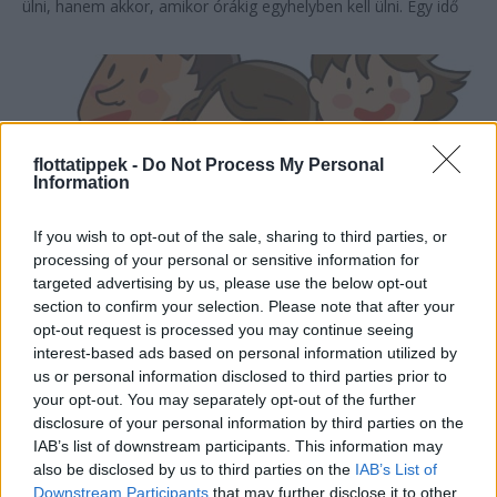
ülni, hanem akkor, amikor órákig egyhelyben kell ülni. Egy idő
után már...
flottatippek -
Do Not Process My Personal
Information
If you wish to opt-out of the sale, sharing to third parties, or
processing of your personal or sensitive information for
targeted advertising by us, please use the below opt-out
section to confirm your selection. Please note that after your
Biztos szükségünk van saját autóra?
opt-out request is processed you may continue seeing
interest-based ads based on personal information utilized by
us or personal information disclosed to third parties prior to
2020. július 21.
your opt-out. You may separately opt-out of the further
A médiából dőlnek az autómegosztó szolgáltatásokról szóló
disclosure of your personal information by third parties on the
hírek, ám mégis, a való életben, néhány autómegosztó cég
IAB’s list of downstream participants. This information may
megjelenésén kívül nem látjuk jelét annak, hogy a piac
also be disclosed by us to third parties on the
IAB’s List of
Downstream Participants
that may further disclose it to other
beindulna. Pedig a mélyben már megindult ...