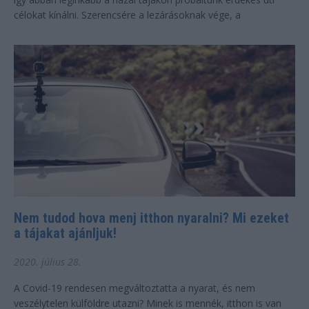
célokat kínálni. Szerencsére a lezárásoknak vége, a
szomszédos országok...
Nem tudod hova menj itthon nyaralni? Mi ezeket
a tájakat ajánljuk!
2020. július 28.
A Covid-19 rendesen megváltoztatta a nyarat, és nem
veszélytelen külföldre utazni? Minek is mennék, itthon is van