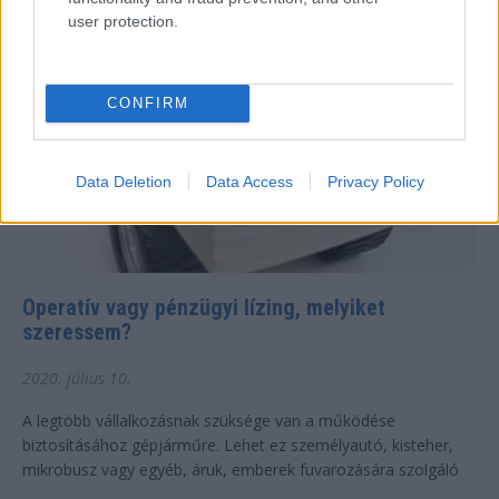
user protection.
CONFIRM
Data Deletion
Data Access
Privacy Policy
Operatív vagy pénzügyi lízing, melyiket
szeressem?
2020. július 10.
A legtöbb vállalkozásnak szüksége van a működése
biztosításához gépjárműre. Lehet ez személyautó, kisteher,
mikrobusz vagy egyéb, áruk, emberek fuvarozására szolgáló
gépjármű. Az azonban...