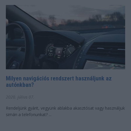
Milyen navigációs rendszert használjunk az
autónkban?
2020. július 07.
Rendeljünk gyárit, vegyünk ablakba akasztósat vagy használjuk
simán a telefonunkat? ...