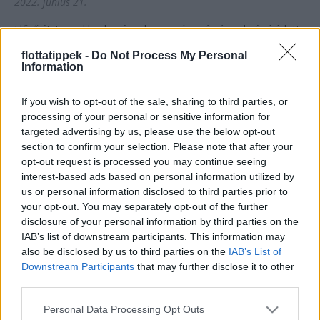
2022. június 21.
Előző úti tipp cikkünk még a koronavírus járvány idején íródott,
így abban leginkább a hazai tájakon próbáltunk érdekes úti
flottatippek -
Do Not Process My Personal
célokat kínálni. Szerencsére a lezárásoknak vége, a...
Information
If you wish to opt-out of the sale, sharing to third parties, or
processing of your personal or sensitive information for
targeted advertising by us, please use the below opt-out
section to confirm your selection. Please note that after your
opt-out request is processed you may continue seeing
interest-based ads based on personal information utilized by
us or personal information disclosed to third parties prior to
your opt-out. You may separately opt-out of the further
disclosure of your personal information by third parties on the
IAB’s list of downstream participants. This information may
also be disclosed by us to third parties on the
IAB’s List of
Downstream Participants
that may further disclose it to other
Biztos szükségünk van saját autóra?
third parties.
2020. július 21.
Please note that this website/app uses one or more Google
Personal Data Processing Opt Outs