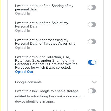
services and may gather and store information including but
A médiából dőlnek az autómegosztó szolgáltatásokról szóló
not limited to your visit or usage behaviour. You may click to
I want to opt-out of the Sharing of my
hírek, ám mégis, a való életben, néhány autómegosztó cég
personal data.
grant or deny consent to Google and its third-party tags to
megjelenésén kívül nem látjuk jelét annak, hogy a piac
Opted In
use your data for below specified purposes in below Google
beindulna. Pedig a mélyben már megindult valami, tőlünk
consent section.
I want to opt-out of the Sale of my
nyugatra új, eddig nálunk még szinte ismeretlen üzleti
Personal Data.
modellek…
Opted In
I want to opt-out of processing my
Personal Data for Targeted Advertising.
Opted In
I want to opt-out of Collection, Use,
Retention, Sale, and/or Sharing of my
Personal Data that Is Unrelated with the
Purposes for which it was collected.
Opted Out
Google consents
I want to allow Google to enable storage
Operatív vagy pénzügyi lízing, melyiket
related to advertising like cookies on web or
szeressem?
device identifiers in apps.
2020. július 10.